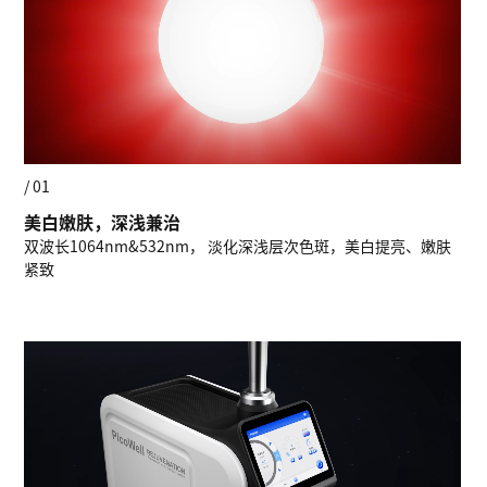
/ 01
美白嫩肤，深浅兼治
双波长1064nm&532nm， 淡化深浅层次色斑，美白提亮、嫩肤
紧致